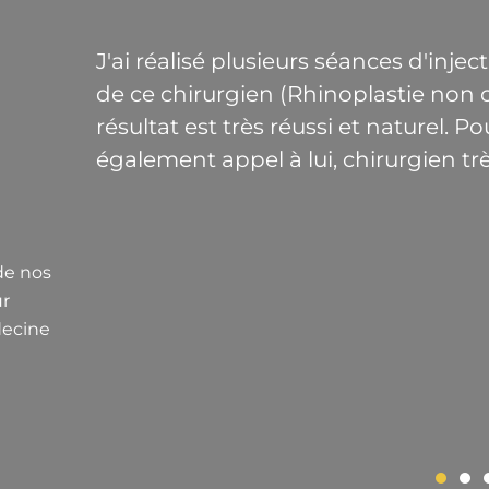
s
La Clinique Médicale du Dr Christia
e
santé de confiance et de qualité su
compter en toute confiance sur leur 
hésitation.
Julianne, 2024
de nos
ur
decine