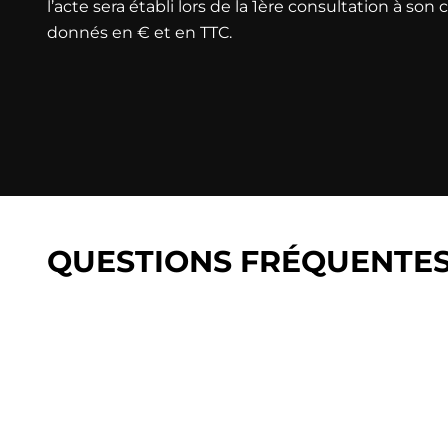
l’acte sera établi lors de la 1ère consultation à son 
donnés en € et en TTC.
QUESTIONS FRÉQUENTES