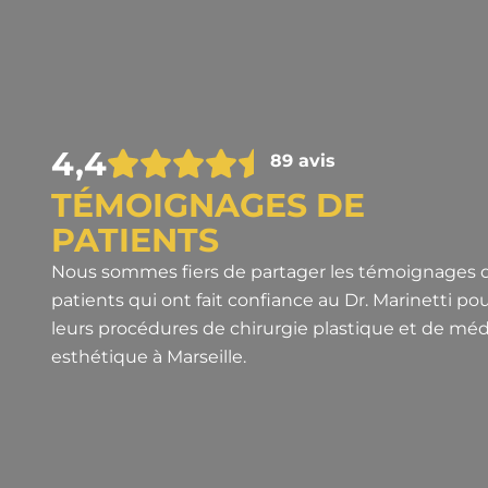
éances d'injections d'acide hyaluronique auprè
plastie non chirurgicale, menton et lèvres). L
t naturel. Pour des résultats définitifs, je ferai
4,4
chirurgien très sérieux et compétent.
89 avis
TÉMOIGNAGES DE
PATIENTS
Nous sommes fiers de partager les témoignages 
patients qui ont fait confiance au Dr. Marinetti po
leurs procédures de chirurgie plastique et de mé
esthétique à Marseille.