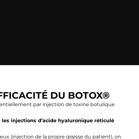
EFFICACITÉ DU BOTOX®
entiellement par injection de toxine botulique
 les injections d’acide hyaluronique réticulé
ux (injection de la propre graisse du patient), on