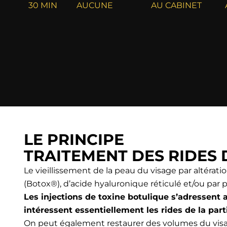
30 MIN
AUCUNE
AU CABINET
LE PRINCIPE
TRAITEMENT DES RIDES 
Le vieillissement de la peau du visage par altératio
(Botox®), d’acide hyaluronique réticulé et/ou par p
Les injections de toxine botulique s’adressent a
intéressent essentiellement les rides de la part
On peut également restaurer des volumes du visage a