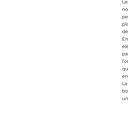
Le
no
pe
pl
dé
En
él
pa
l’
qu
en
La
bo
un