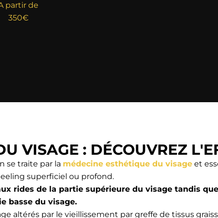
A partir de
350€
DU VISAGE : DÉCOUVREZ L'
n se traite par la
médecine esthétique du visage
et ess
eeling superficiel ou profond.
ux rides de la partie supérieure du visage tandis que
ie basse du visage.
ltérés par le vieillissement par greffe de tissus graisse