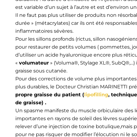
est variable d’un sujet à l’autre et est d’environ u
Il ne faut pas plus utiliser de produits non résorb
durée » (métacrylates) car ils ont été responsable
inflammatoires sévères.
Pour les sillons profonds (rictus, sillon nasogénie
pour restaurer de petits volumes ( pommettes, joue
d’utiliser un acide hyaluronique encore plus réticu
«
volumateur
» (Voluma®, Stylage XL®, SubQ®,…) in
graisse sous cutanée.
Pour des corrections de volume plus importantes 
plus durables, le Docteur Christian MARINETTI pré
propre graisse du patient (
lipofilling
, technique
de graisse) .
Un spasme manifeste du muscle orbiculaire des lè
importantes en rayons de soleil des lèvres supérie
relever d’une injection de toxine botulique,mais p
pour ne pas risquer de modifier l’élocution ni le so