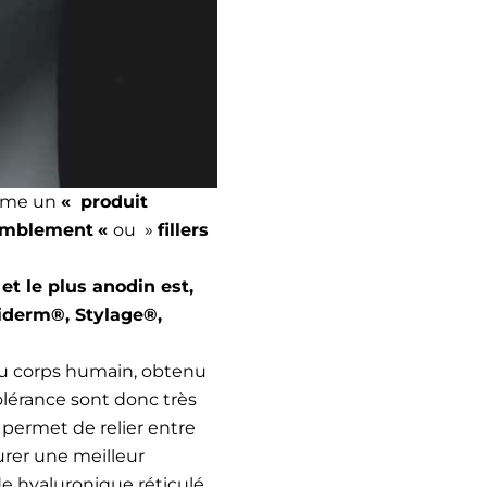
derme un
«
produit
comblement
«
ou »
fillers
et le plus anodin est,
giderm®, Stylage®,
du corps humain, obtenu
tolérance sont donc très
 permet de relier entre
urer une meilleur
cide hyaluronique réticulé