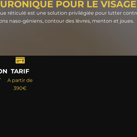
LURONIQUE POUR LE VISAGE
e réticulé est une solution privilégiée pour lutter contre
illons naso-géniens, contour des lèvres, menton et joues.
ON
TARIF
T
A partir de
390€