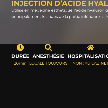
INJECTION D’ACIDE HYA
Utilisé en médecine esthétique, l’acide hyaluroniqu
principalement les rides de la partie inférieure : s
DURÉE
ANESTHÉSIE
HOSPITALISATI
20min
LOCALE TOUJOURS
NON : AU CABINE