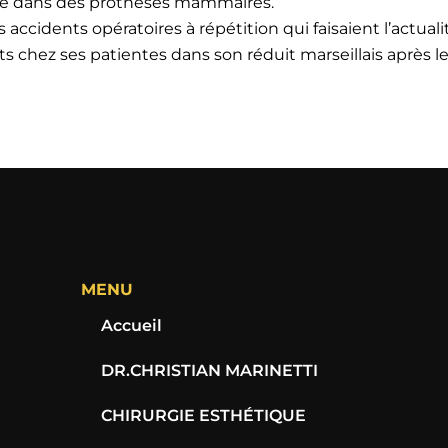
enue dans des prothèses mammaires.
accidents opératoires à répétition qui faisaient l’actual
s chez ses patientes dans son réduit marseillais après l
MENU
Accueil
DR.CHRISTIAN MARINETTI
CHIRURGIE ESTHÉTIQUE