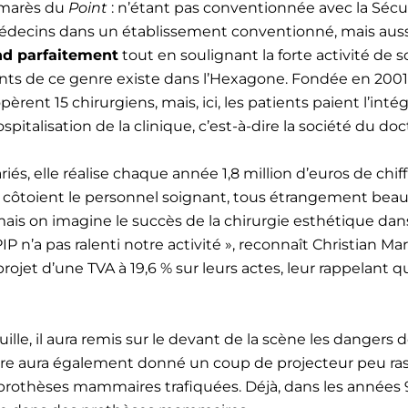
almarès du
Point
: n’étant pas conventionnée avec la Sécuri
médecins dans un établissement conventionné, mais aussi 
nd parfaitement
tout en soulignant la forte activité de 
 de ce genre existe dans l’Hexagone. Fondée en 2001, 
opèrent 15 chirurgiens, mais, ici, les patients paient l’int
hospitalisation de la clinique, c’est-à-dire la société du 
riés, elle réalise chaque année 1,8 million d’euros de chiff
y côtoient le personnel soignant, tous étrangement beaux
 mais on imagine le succès de la chirurgie esthétique d
PIP n’a pas ralenti notre activité », reconnaît Christia
 projet d’une TVA à 19,6 % sur leurs actes, leur rappelant 
e, il aura remis sur le devant de la scène les dangers de
aire aura également donné un coup de projecteur peu ras
prothèses mammaires trafiquées. Déjà, dans les années 9