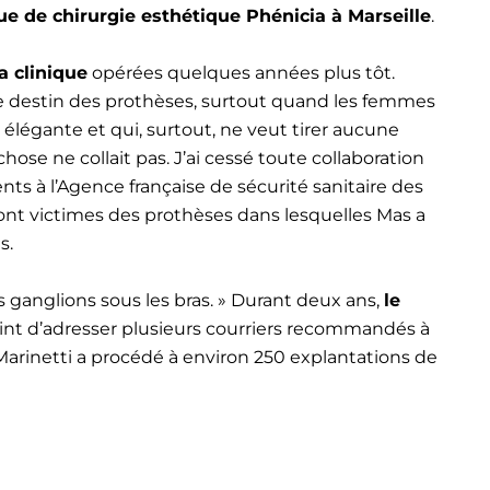
que de chirurgie esthétique Phénicia à Marseille
.
a clinique
opérées quelques années plus tôt.
t le destin des prothèses, surtout quand les femmes
e élégante et qui, surtout, ne veut tirer aucune
chose ne collait pas. J’ai cessé toute collaboration
nts à l’Agence française de sécurité sanitaire des
s sont victimes des prothèses dans lesquelles Mas a
s.
es ganglions sous les bras. » Durant deux ans,
le
point d’adresser plusieurs courriers recommandés à
r Marinetti a procédé à environ 250 explantations de