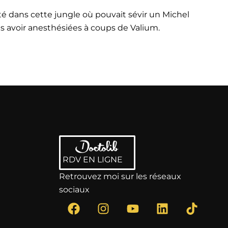
ité dans cette jungle où pouvait sévir un Michel
es avoir anesthésiées à coups de Valium.
RDV EN LIGNE
Retrouvez moi sur les réseaux
sociaux
F
I
Y
L
T
a
n
o
i
i
c
s
u
n
k