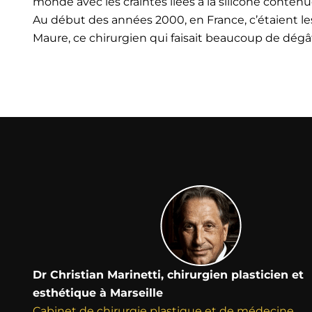
monde avec les craintes liées à la silicone cont
Au début des années 2000, en France, c’étaient les 
Maure, ce chirurgien qui faisait beaucoup de dégât
Dr Christian Marinetti, chirurgien plasticien et
esthétique à Marseille
Cabinet de chirurgie plastique et de médecine