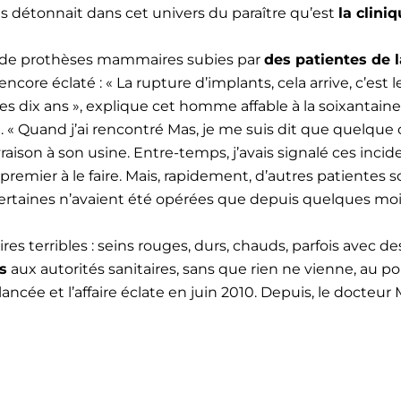
as détonnait dans cet univers du paraître qu’est
la clini
es de prothèses mammaires subies par
des patientes de l
ncore éclaté : « La rupture d’implants, cela arrive, c’es
 les dix ans », explique cet homme affable à la soixantain
re. « Quand j’ai rencontré Mas, je me suis dit que quelque 
ison à son usine. Entre-temps, j’avais signalé ces incide
le premier à le faire. Mais, rapidement, d’autres patiente
« Certaines n’avaient été opérées que depuis quelques moi
res terribles : seins rouges, durs, chauds, parfois avec d
s
aux autorités sanitaires, sans que rien ne vienne, au 
lancée et l’affaire éclate en juin 2010. Depuis, le docteu