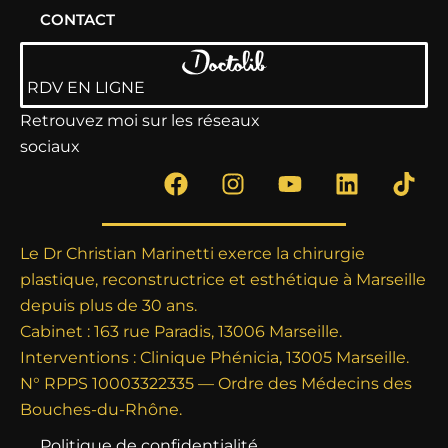
CONTACT
RDV EN LIGNE
Retrouvez moi sur les réseaux
sociaux
F
I
Y
L
T
a
n
o
i
i
c
s
u
n
k
e
t
t
k
t
Le Dr Christian Marinetti exerce la chirurgie
b
a
u
e
o
plastique, reconstructrice et esthétique à Marseille
o
g
b
d
k
depuis plus de 30 ans.
o
r
e
i
Cabinet : 163 rue Paradis, 13006 Marseille.
k
a
n
Interventions : Clinique Phénicia, 13005 Marseille.
m
N° RPPS 10003322335 — Ordre des Médecins des
Bouches-du-Rhône.
Politique de confidentialité